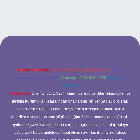
i güncel giriş
Reklam ve İletişim:
E-mail:
backlinkpaneli@gmail.com
Teams:
forumhizmeti@gmail.com
Whatsapp: 0262 606 0 726
Telegram:
@karabul
Yasal Uyarı:
Sitemiz, 5651 Sayılı Kanun gereğince Bilgi Teknolojileri ve
İletişim Kurumu (BTK) tarafından onaylanmış bir Yer Sağlayıcı olarak
hizmet vermektedir. Bu nedenle, sitedeki içerikleri proaktif olarak
denetleme veya araştırma yükümlülüğümüz bulunmamaktadır. Ancak,
üyelerimiz yazdıkları içeriklerin sorumluluğunu taşımakta olup, siteye
üye olarak bu sorumluluğu kabul etmiş sayılırlar. Bu internet sitesi,