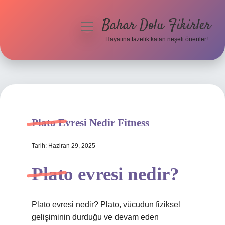
Bahar Dolu Fikirler
menüyü
aç
Hayatına tazelik katan neşeli öneriler!
Anasayfa
Gizlilik Politikası
Yasal Uyarı
Plato Evresi Nedir Fitness
Hakkımızda
Tarih: Haziran 29, 2025
Plato evresi nedir?
Plato evresi nedir? Plato, vücudun fiziksel
gelişiminin durduğu ve devam eden