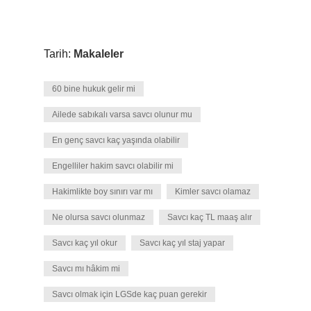
Tarih:
Makaleler
60 bine hukuk gelir mi
Ailede sabıkalı varsa savcı olunur mu
En genç savcı kaç yaşında olabilir
Engelliler hakim savcı olabilir mi
Hakimlikte boy sınırı var mı
Kimler savcı olamaz
Ne olursa savcı olunmaz
Savcı kaç TL maaş alır
Savcı kaç yıl okur
Savcı kaç yıl staj yapar
Savcı mı hâkim mi
Savcı olmak için LGSde kaç puan gerekir