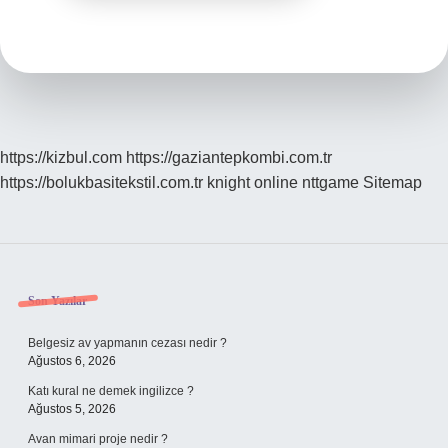
https://kizbul.com
https://gaziantepkombi.com.tr
https://bolukbasitekstil.com.tr
knight online
nttgame
Sitemap
Sidebar
Son Yazılar
Belgesiz av yapmanın cezası nedir ?
Ağustos 6, 2026
Katı kural ne demek ingilizce ?
Ağustos 5, 2026
Avan mimari proje nedir ?