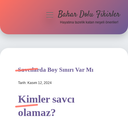
Bahar Dolu Fikirler
menüyü
aç
Hayatına tazelik katan neşeli öneriler!
Anasayfa
Gizlilik Politikası
Yasal Uyarı
Savcılarda Boy Sınırı Var Mı
Hakkımızda
Tarih: Kasım 12, 2024
Kimler savcı
olamaz?