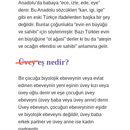
Anadolu’da babaya “ece, izle, ede, eye”
denir. Bu Anadolu sözcükleri “karı, igi, ige”
gibi en eski Türkçe ifadelerden başka bir şey
değildir. Bunlar çoğunlukla “evin en büyüğü
ve sahibi” için söylenmiştir. Bazı Türkler evin
en büyüğüne “ot ağasi” derler ki bu da “ateşin
ve ocağın efendisi ve sahibi” anlamına gelir.
Üvey eş nedir?
Bir çocuğa biyolojik ebeveynin veya evlat
edinen ebeveynin yeni eşinin üvey kızı veya
üvey oğlu denir ve eşe çocuğun üvey
ebeveyni (üvey baba veya üvey anne) denir.
Üvey ebeveyn, çocuğun ebeveyninin eşidir
ve biyolojik ebeveyni değildir, üvey baba
erkek partner ve üvey anne ise kadın
partnerdir.