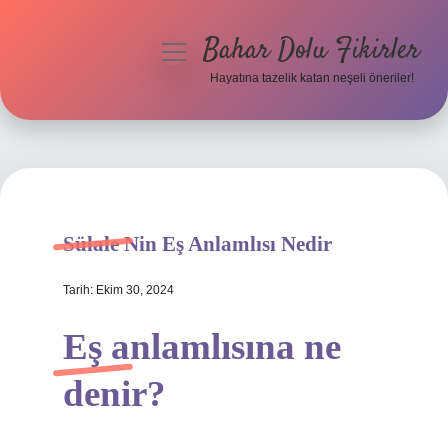
Bahar Dolu Fikirler
menüyü
aç
Hayatına tazelik katan neşeli öneriler!
Anasayfa
Gizlilik Politikası
Yasal Uyarı
Sülale Nin Eş Anlamlısı Nedir
Hakkımızda
Tarih: Ekim 30, 2024
Eş anlamlısına ne
denir?