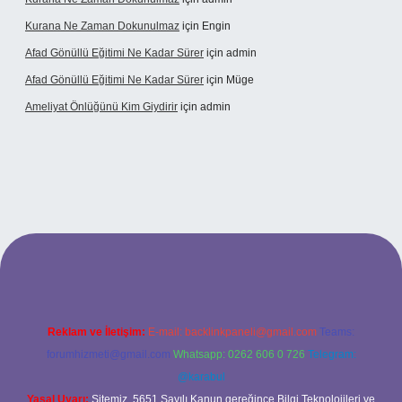
Kurana Ne Zaman Dokunulmaz
için
Engin
Afad Gönüllü Eğitimi Ne Kadar Sürer
için
admin
Afad Gönüllü Eğitimi Ne Kadar Sürer
için
Müge
Ameliyat Önlüğünü Kim Giydirir
için
admin
i güncel giriş
Reklam ve İletişim:
E-mail:
backlinkpaneli@gmail.com
Teams:
forumhizmeti@gmail.com
Whatsapp: 0262 606 0 726
Telegram:
@karabul
Yasal Uyarı:
Sitemiz, 5651 Sayılı Kanun gereğince Bilgi Teknolojileri ve