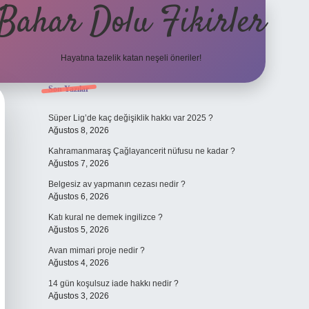
Bahar Dolu Fikirler
Hayatına tazelik katan neşeli öneriler!
Sidebar
Son Yazılar
betci güncel giriş
Süper Lig’de kaç değişiklik hakkı var 2025 ?
Ağustos 8, 2026
Kahramanmaraş Çağlayancerit nüfusu ne kadar ?
Ağustos 7, 2026
Belgesiz av yapmanın cezası nedir ?
Ağustos 6, 2026
Katı kural ne demek ingilizce ?
Ağustos 5, 2026
Avan mimari proje nedir ?
Ağustos 4, 2026
14 gün koşulsuz iade hakkı nedir ?
Ağustos 3, 2026