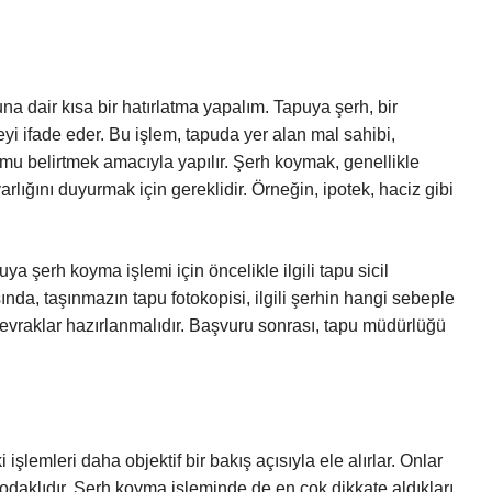
a dair kısa bir hatırlatma yapalım. Tapuya şerh, bir
yi ifade eder. Bu işlem, tapuda yer alan mal sahibi,
urumu belirtmek amacıyla yapılır. Şerh koymak, genellikle
lığını duyurmak için gereklidir. Örneğin, ipotek, haciz gibi
a şerh koyma işlemi için öncelikle ilgili tapu sicil
da, taşınmazın tapu fotokopisi, ilgili şerhin hangi sebeple
i evraklar hazırlanmalıdır. Başvuru sonrası, tapu müdürlüğü
şlemleri daha objektif bir bakış açısıyla ele alırlar. Onlar
” odaklıdır. Şerh koyma işleminde de en çok dikkate aldıkları