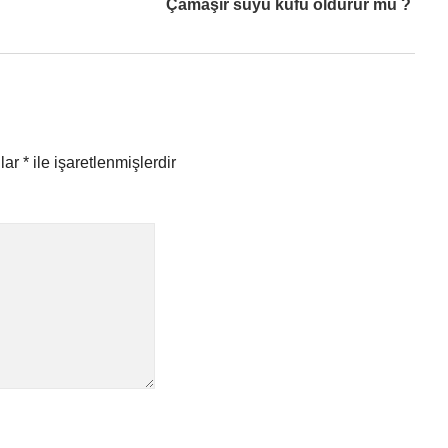
Çamaşır suyu küfü öldürür mü ?
nlar
*
ile işaretlenmişlerdir