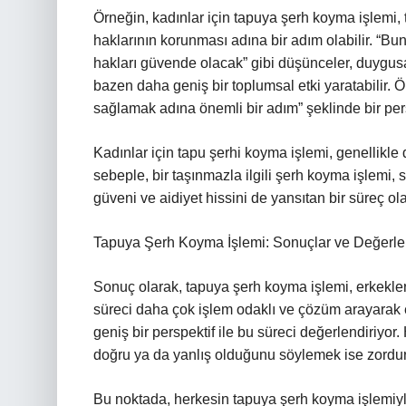
Örneğin, kadınlar için tapuya şerh koyma işlemi,
haklarının korunması adına bir adım olabilir. “B
hakları güvende olacak” gibi düşünceler, duygusal
bazen daha geniş bir toplumsal etki yaratabilir. 
sağlamak adına önemli bir adım” şeklinde bir persp
Kadınlar için tapu şerhi koyma işlemi, genellikle 
sebeple, bir taşınmazla ilgili şerh koyma işlemi, s
güveni ve aidiyet hissini de yansıtan bir süreç ola
Tapuya Şerh Koyma İşlemi: Sonuçlar ve Değerl
Sonuç olarak, tapuya şerh koyma işlemi, erkekler v
süreci daha çok işlem odaklı ve çözüm arayarak 
geniş bir perspektif ile bu süreci değerlendiriyor.
doğru ya da yanlış olduğunu söylemek ise zordur
Bu noktada, herkesin tapuya şerh koyma işlemiyle 