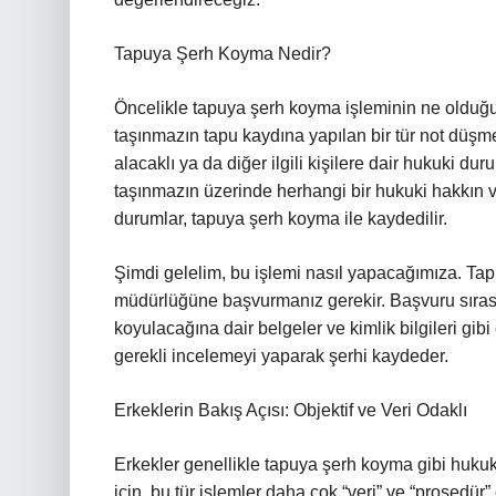
Tapuya Şerh Koyma Nedir?
Öncelikle tapuya şerh koyma işleminin ne olduğun
taşınmazın tapu kaydına yapılan bir tür not düşme
alacaklı ya da diğer ilgili kişilere dair hukuki d
taşınmazın üzerinde herhangi bir hukuki hakkın var
durumlar, tapuya şerh koyma ile kaydedilir.
Şimdi gelelim, bu işlemi nasıl yapacağımıza. Tapuy
müdürlüğüne başvurmanız gerekir. Başvuru sırasın
koyulacağına dair belgeler ve kimlik bilgileri gib
gerekli incelemeyi yaparak şerhi kaydeder.
Erkeklerin Bakış Açısı: Objektif ve Veri Odaklı
Erkekler genellikle tapuya şerh koyma gibi hukuki i
için, bu tür işlemler daha çok “veri” ve “prosedür