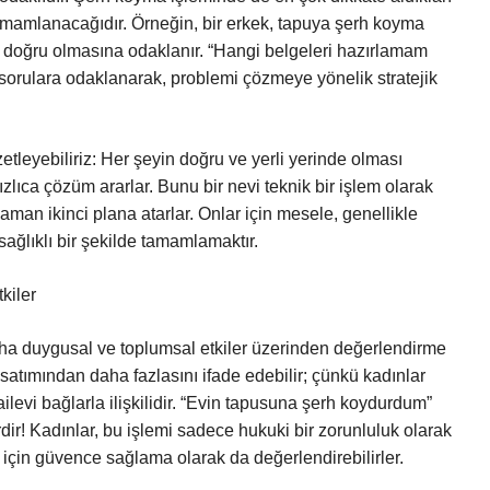
tamamlanacağıdır. Örneğin, bir erkek, tapuya şerh koyma
 doğru olmasına odaklanır. “Hangi belgeleri hazırlamam
orulara odaklanarak, problemi çözmeye yönelik stratejik
etleyebiliriz: Her şeyin doğru ve yerli yerinde olması
hızlıca çözüm ararlar. Bunu bir nevi teknik bir işlem olarak
aman ikinci plana atarlar. Onlar için mesele, genellikle
sağlıklı bir şekilde tamamlamaktır.
kiler
aha duygusal ve toplumsal etkiler üzerinden değerlendirme
m satımından daha fazlasını ifade edebilir; çünkü kadınlar
ailevi bağlarla ilişkilidir. “Evin tapusuna şerh koydurdum”
ir! Kadınlar, bu işlemi sadece hukuki bir zorunluluk olarak
 için güvence sağlama olarak da değerlendirebilirler.