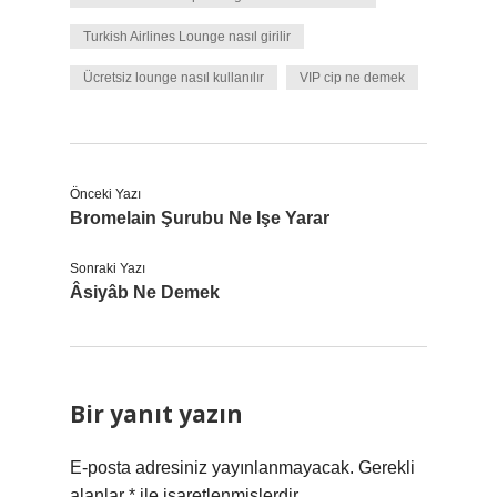
Turkish Airlines Lounge nasıl girilir
Ücretsiz lounge nasıl kullanılır
VIP cip ne demek
Önceki Yazı
Bromelain Şurubu Ne Işe Yarar
Sonraki Yazı
Âsiyâb Ne Demek
Bir yanıt yazın
E-posta adresiniz yayınlanmayacak.
Gerekli
alanlar
*
ile işaretlenmişlerdir