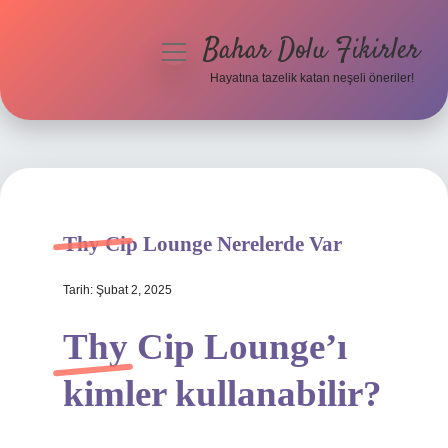
Bahar Dolu Fikirler
menüyü
aç
Hayatına tazelik katan neşeli öneriler!
Anasayfa
Gizlilik Politikası
Yasal Uyarı
Thy Cip Lounge Nerelerde Var
Hakkımızda
Tarih: Şubat 2, 2025
Thy Cip Lounge’ı
kimler kullanabilir?