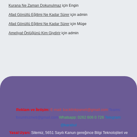
Kurana Ne Zaman Dokunulmaz
için
Engin
Afad Gönüllü Eğitimi Ne Kadar Sürer
için
admin
Afad Gönüllü Eğitimi Ne Kadar Sürer
için
Müge
Ameliyat Önlüğünü Kim Giydirir
için
admin
güncel giriş
Reklam ve İletişim:
E-mail:
backlinkpaneli@gmail.com
Teams:
forumhizmeti@gmail.com
Whatsapp: 0262 606 0 726
Telegram:
@karabul
Yasal Uyarı:
Sitemiz, 5651 Sayılı Kanun gereğince Bilgi Teknolojileri ve