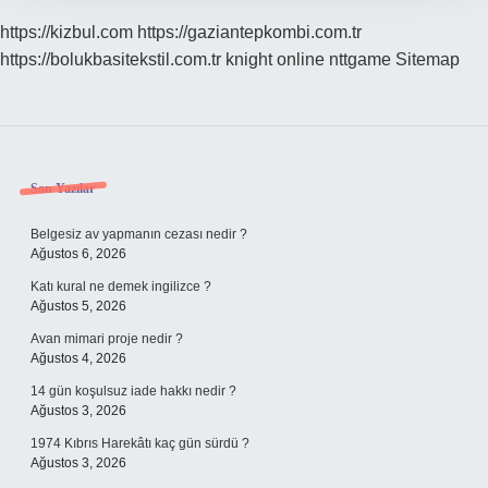
https://kizbul.com
https://gaziantepkombi.com.tr
https://bolukbasitekstil.com.tr
knight online
nttgame
Sitemap
Sidebar
Son Yazılar
Belgesiz av yapmanın cezası nedir ?
Ağustos 6, 2026
Katı kural ne demek ingilizce ?
Ağustos 5, 2026
Avan mimari proje nedir ?
Ağustos 4, 2026
14 gün koşulsuz iade hakkı nedir ?
Ağustos 3, 2026
1974 Kıbrıs Harekâtı kaç gün sürdü ?
Ağustos 3, 2026