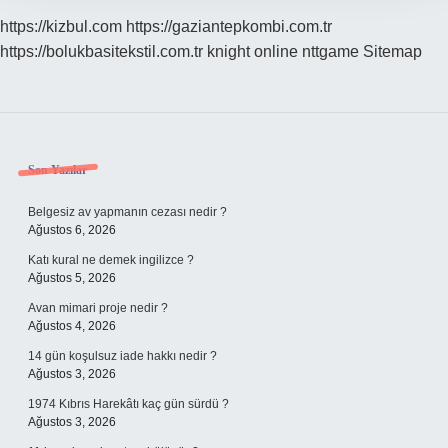
https://kizbul.com
https://gaziantepkombi.com.tr
https://bolukbasitekstil.com.tr
knight online
nttgame
Sitemap
Sidebar
Son Yazılar
Belgesiz av yapmanın cezası nedir ?
Ağustos 6, 2026
Katı kural ne demek ingilizce ?
Ağustos 5, 2026
Avan mimari proje nedir ?
Ağustos 4, 2026
14 gün koşulsuz iade hakkı nedir ?
Ağustos 3, 2026
1974 Kıbrıs Harekâtı kaç gün sürdü ?
Ağustos 3, 2026