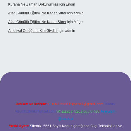
Kurana Ne Zaman Dokunulmaz
için
Engin
Afad Gönüllü Eğitimi Ne Kadar Sürer
için
admin
Afad Gönüllü Eğitimi Ne Kadar Sürer
için
Müge
Ameliyat Önlüğünü Kim Giydirir
için
admin
riş
Reklam ve İletişim:
E-mail:
backlinkpaneli@gmail.com
Teams:
forumhizmeti@gmail.com
Whatsapp: 0262 606 0 726
Telegram:
@karabul
Yasal Uyarı:
Sitemiz, 5651 Sayılı Kanun gereğince Bilgi Teknolojileri ve