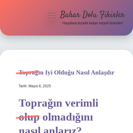
Bahar Dolu Fikirler
menüyü
aç
Hayatına tazelik katan neşeli öneriler!
Anasayfa
Gizlilik Politikası
Yasal Uyarı
Toprağın Iyi Olduğu Nasıl Anlaşılır
Hakkımızda
Tarih: Mayıs 6, 2025
Toprağın verimli
olup olmadığını
nasıl anlarız?