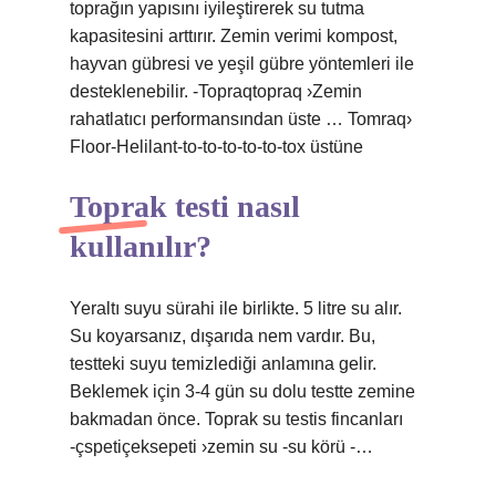
toprağın yapısını iyileştirerek su tutma
kapasitesini arttırır. Zemin verimi kompost,
hayvan gübresi ve yeşil gübre yöntemleri ile
desteklenebilir. -Topraqtopraq ›Zemin
rahatlatıcı performansından üste … Tomraq›
Floor-Helilant-to-to-to-to-to-tox üstüne
Toprak testi nasıl
kullanılır?
Yeraltı suyu sürahi ile birlikte. 5 litre su alır.
Su koyarsanız, dışarıda nem vardır. Bu,
testteki suyu temizlediği anlamına gelir.
Beklemek için 3-4 gün su dolu testte zemine
bakmadan önce. Toprak su testis fincanları
-çspetiçeksepeti ›zemin su -su körü -…