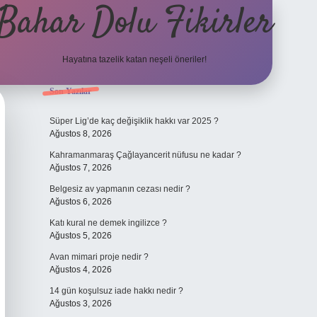
Bahar Dolu Fikirler
Hayatına tazelik katan neşeli öneriler!
Sidebar
Son Yazılar
betci güncel giriş
Süper Lig’de kaç değişiklik hakkı var 2025 ?
Ağustos 8, 2026
Kahramanmaraş Çağlayancerit nüfusu ne kadar ?
Ağustos 7, 2026
Belgesiz av yapmanın cezası nedir ?
Ağustos 6, 2026
Katı kural ne demek ingilizce ?
Ağustos 5, 2026
Avan mimari proje nedir ?
Ağustos 4, 2026
14 gün koşulsuz iade hakkı nedir ?
Ağustos 3, 2026