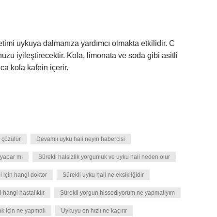
ketimi uykuya dalmanıza yardımcı olmakta etkilidir. C
zu iyileştirecektir. Kola, limonata ve soda gibi asitli
a kola kafein içerir.
l çözülür
Devamlı uyku hali neyin habercisi
 yapar mı
Sürekli halsizlik yorgunluk ve uyku hali neden olur
i için hangi doktor
Sürekli uyku hali ne eksikliğidir
i hangi hastalıktır
Sürekli yorgun hissediyorum ne yapmalıyım
k için ne yapmalı
Uykuyu en hızlı ne kaçırır