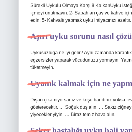
Sürekli Uykulu Olmaya Karşı 8 KalkanUyku isteğin
içmeyi unutmayın. 2- Sabahları çay ve kahve için
edin. 5- Kahvaltı yapmak uyku ihtiyacınızı azaltır
Aşırı uyku sorunu nasıl çöz
Uykusuzluğa ne iyi gelir? Aynı zamanda karanlık 
egzersizler yaparak vücudunuzu yormayın. Yat
tüketmeyin.
Uyanık kalmak için ne yapm
Dışarı çıkamıyorsanız ve koşu bandınız yoksa, ev
gösterecektir. … Soğuk duş alın. … Sakız çiğneyi
yiyecekler yiyin. … Biraz temiz hava alın.
Şeker hastalığı uyku hali ya