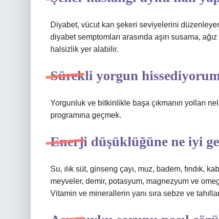
Diyabet, vücut kan şekeri seviyelerini düzenleyem
diyabet semptomları arasında aşırı susama, ağız k
halsizlik yer alabilir.
Sürekli yorgun hissediyoru
Yorgunluk ve bitkinlikle başa çıkmanın yolları neler
programına geçmek.
Enerji düşüklüğüne ne iyi ge
Su, ılık süt, ginseng çayı, muz, badem, fındık, k
meyveler, demir, potasyum, magnezyum ve omega-3
Vitamin ve minerallerin yanı sıra sebze ve tahıllar