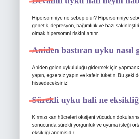
Devamlı uyku hali neyin hab
Hipersomniye ne sebep olur? Hipersomniye sebep
genetik, depresyon, bağımlılık ve bazı sakinleştiri
olmak hipersomni riskini artırır.
Aniden bastıran uyku nasıl 
Aniden gelen uykululuğu gidermek için yapmanız g
yapın, egzersiz yapın ve kafein tüketin. Bu şekil
hissedeceksiniz!
Sürekli uyku hali ne eksikliğ
Kırmızı kan hücreleri oksijeni vücudun dokuları
sonucunda sürekli yorgunluk ve uyuma isteği ortay
eksikliği anemisidir.