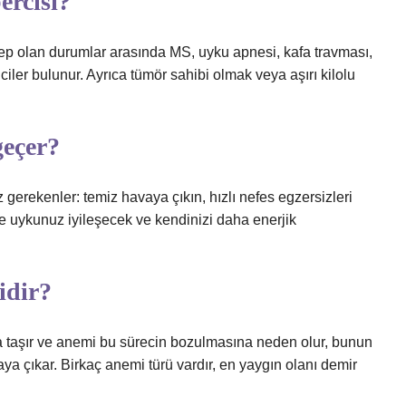
ercisi?
 olan durumlar arasında MS, uyku apnesi, kafa travması,
ciler bulunur. Ayrıca tümör sahibi olmak veya aşırı kilolu
geçer?
erekenler: temiz havaya çıkın, hızlı nefes egzersizleri
de uykunuz iyileşecek ve kendinizi daha enerjik
idir?
na taşır ve anemi bu sürecin bozulmasına neden olur, bunun
a çıkar. Birkaç anemi türü vardır, en yaygın olanı demir