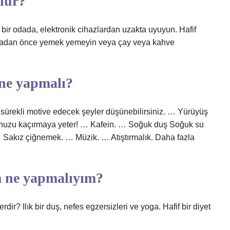
ülür?
bir odada, elektronik cihazlardan uzakta uyuyun. Hafif
madan önce yemek yemeyin veya çay veya kahve
 ne yapmalı?
sürekli motive edecek şeyler düşünebilirsiniz. … Yürüyüş
ykunuzu kaçırmaya yeter! … Kafein. … Soğuk duş Soğuk su
 … Sakız çiğnemek. … Müzik. … Atıştırmalık. Daha fazla
m ne yapmalıyım?
dir? Ilık bir duş, nefes egzersizleri ve yoga. Hafif bir diyet