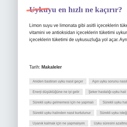
Uykuyu en hızlı ne kaçırır?
Limon suyu ve limonata gibi asitli içeceklerin tü
vitamini ve antioksidan içeceklerin tüketimi uykunu
içeceklerin tüketimi de uykusuzluğa yol açar. Ayrıc
Tarih:
Makaleler
Aniden bastıran uyku nasıl geçer
Aşırı uyku sorunu nası
Enerji düşüklüğüne ne iyi gelir
Şeker hastalığı uyku hali
Sürekli uyku gelmemesi için ne yapmalı
Sürekli uyku hal
Sürekli uyku halinden nasıl kurtulunur
Sürekli uyku isteğ
Uyanık kalmak için ne yapmalıyım
Uyku süresini azaltma