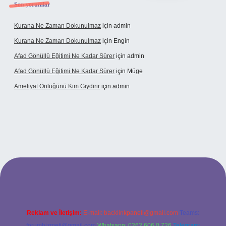
Son yorumlar
Kurana Ne Zaman Dokunulmaz
için
admin
Kurana Ne Zaman Dokunulmaz
için
Engin
Afad Gönüllü Eğitimi Ne Kadar Sürer
için
admin
Afad Gönüllü Eğitimi Ne Kadar Sürer
için
Müge
Ameliyat Önlüğünü Kim Giydirir
için
admin
 güncel giriş
Reklam ve İletişim:
E-mail:
backlinkpaneli@gmail.com
Teams:
forumhizmeti@gmail.com
Whatsapp: 0262 606 0 726
Telegram: