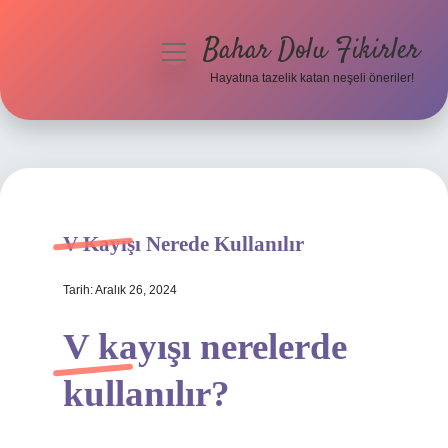
Bahar Dolu Fikirler
menüyü
aç
Hayatına tazelik katan neşeli öneriler!
Anasayfa
Gizlilik Politikası
Yasal Uyarı
V Kayışı Nerede Kullanılır
Hakkımızda
Tarih: Aralık 26, 2024
V kayışı nerelerde
kullanılır?