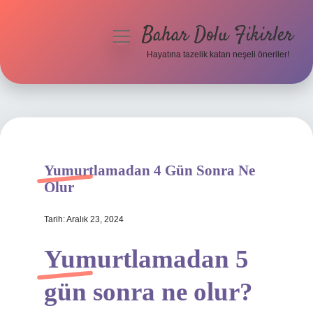
Bahar Dolu Fikirler
menüyü
aç
Hayatına tazelik katan neşeli öneriler!
Anasayfa
Gizlilik Politikası
Yasal Uyarı
Yumurtlamadan 4 Gün Sonra Ne
Hakkımızda
Olur
Tarih: Aralık 23, 2024
Yumurtlamadan 5
gün sonra ne olur?