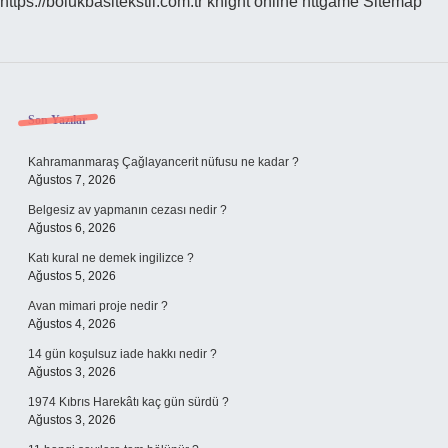
https://bolukbasitekstil.com.tr
knight online
nttgame
Sitemap
Sidebar
Son Yazılar
Kahramanmaraş Çağlayancerit nüfusu ne kadar ?
Ağustos 7, 2026
Belgesiz av yapmanın cezası nedir ?
Ağustos 6, 2026
Katı kural ne demek ingilizce ?
Ağustos 5, 2026
Avan mimari proje nedir ?
Ağustos 4, 2026
14 gün koşulsuz iade hakkı nedir ?
Ağustos 3, 2026
1974 Kıbrıs Harekâtı kaç gün sürdü ?
Ağustos 3, 2026