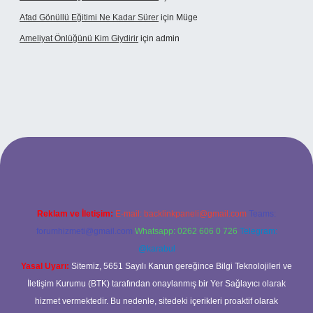
Afad Gönüllü Eğitimi Ne Kadar Sürer
için
Müge
Ameliyat Önlüğünü Kim Giydirir
için
admin
etci güncel giriş
Reklam ve İletişim:
E-mail:
backlinkpaneli@gmail.com
Teams:
forumhizmeti@gmail.com
Whatsapp: 0262 606 0 726
Telegram:
@karabul
Yasal Uyarı:
Sitemiz, 5651 Sayılı Kanun gereğince Bilgi Teknolojileri ve
İletişim Kurumu (BTK) tarafından onaylanmış bir Yer Sağlayıcı olarak
hizmet vermektedir. Bu nedenle, sitedeki içerikleri proaktif olarak