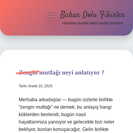
Bahar Dolu Fikirler
menüyü
aç
Hayatına tazelik katan neşeli öneriler!
Anasayfa
Gizlilik Politikası
Yasal Uyarı
Zengin mutfağı neyi anlatıyor ?
Hakkımızda
Tarih: Aralık 10, 2025
Merhaba arkadaşlar — bugün sizlerle birlikte
“zengin mutfağı” ne demek, bu anlayış hangi
köklerden beslendi, bugün nasıl
hayatlarımıza yansıyor ve gelecekte bizi neler
bekliyor, bunları konuşacağız. Gelin birlikte