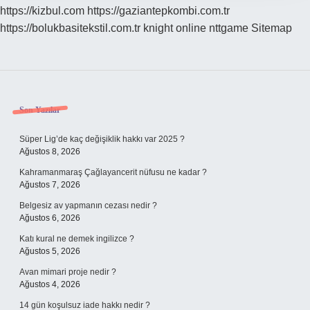
https://kizbul.com
https://gaziantepkombi.com.tr
https://bolukbasitekstil.com.tr
knight online
nttgame
Sitemap
Sidebar
Son Yazılar
Süper Lig’de kaç değişiklik hakkı var 2025 ?
Ağustos 8, 2026
Kahramanmaraş Çağlayancerit nüfusu ne kadar ?
Ağustos 7, 2026
Belgesiz av yapmanın cezası nedir ?
Ağustos 6, 2026
Katı kural ne demek ingilizce ?
Ağustos 5, 2026
Avan mimari proje nedir ?
Ağustos 4, 2026
14 gün koşulsuz iade hakkı nedir ?