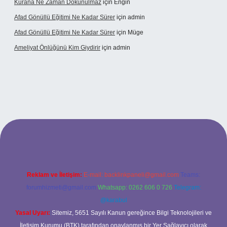
Kurana Ne Zaman Dokunulmaz
için
Engin
Afad Gönüllü Eğitimi Ne Kadar Sürer
için
admin
Afad Gönüllü Eğitimi Ne Kadar Sürer
için
Müge
Ameliyat Önlüğünü Kim Giydirir
için
admin
riş
Reklam ve İletişim:
E-mail:
backlinkpaneli@gmail.com
Teams:
forumhizmeti@gmail.com
Whatsapp: 0262 606 0 726
Telegram:
@karabul
Yasal Uyarı:
Sitemiz, 5651 Sayılı Kanun gereğince Bilgi Teknolojileri ve
İletişim Kurumu (BTK) tarafından onaylanmış bir Yer Sağlayıcı olarak