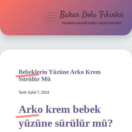
Bahar Dolu Fikirler
menüyü
aç
Hayatına tazelik katan neşeli öneriler!
Anasayfa
Gizlilik Politikası
Yasal Uyarı
Bebeklerin Yüzüne Arko Krem
Hakkımızda
Sürülür Mü
Tarih: Eylül 7, 2024
Arko krem bebek
yüzüne sürülür mü?