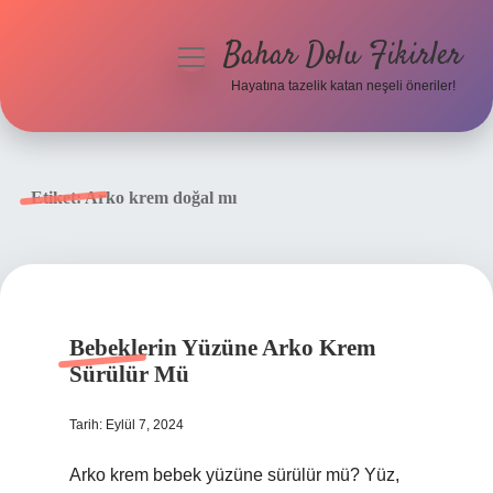
Bahar Dolu Fikirler
menüyü
aç
Hayatına tazelik katan neşeli öneriler!
Anasayfa
Gizlilik Politikası
Etiket:
Arko krem doğal mı
Yasal Uyarı
Hakkımızda
Bebeklerin Yüzüne Arko Krem
Sürülür Mü
Tarih: Eylül 7, 2024
Arko krem bebek yüzüne sürülür mü? Yüz,