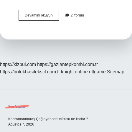
Bebeklerin
Devamını okuyun
2 Yorum
Yüzüne
Arko
Krem
Sürülür
Mü
https://kizbul.com
https://gaziantepkombi.com.tr
https://bolukbasitekstil.com.tr
knight online
nttgame
Sitemap
Sidebar
Son Yazılar
Kahramanmaraş Çağlayancerit nüfusu ne kadar ?
Ağustos 7, 2026