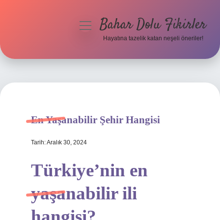
Bahar Dolu Fikirler
menüyü
aç
Hayatına tazelik katan neşeli öneriler!
Anasayfa
Gizlilik Politikası
Yasal Uyarı
En Yaşanabilir Şehir Hangisi
Hakkımızda
Tarih: Aralık 30, 2024
Türkiye’nin en
yaşanabilir ili
hangisi?