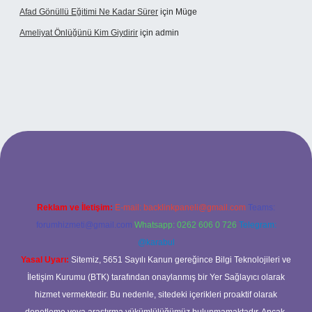
Afad Gönüllü Eğitimi Ne Kadar Sürer
için
Müge
Ameliyat Önlüğünü Kim Giydirir
için
admin
güncel giriş
Reklam ve İletişim:
E-mail:
backlinkpaneli@gmail.com
Teams:
forumhizmeti@gmail.com
Whatsapp: 0262 606 0 726
Telegram:
@karabul
Yasal Uyarı:
Sitemiz, 5651 Sayılı Kanun gereğince Bilgi Teknolojileri ve
İletişim Kurumu (BTK) tarafından onaylanmış bir Yer Sağlayıcı olarak
hizmet vermektedir. Bu nedenle, sitedeki içerikleri proaktif olarak