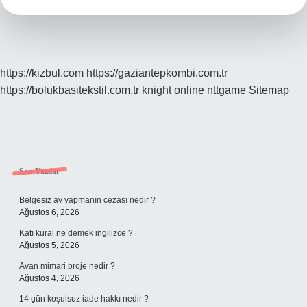
https://kizbul.com
https://gaziantepkombi.com.tr
https://bolukbasitekstil.com.tr
knight online
nttgame
Sitemap
Sidebar
Son Yazılar
Belgesiz av yapmanın cezası nedir ?
Ağustos 6, 2026
Katı kural ne demek ingilizce ?
Ağustos 5, 2026
Avan mimari proje nedir ?
Ağustos 4, 2026
14 gün koşulsuz iade hakkı nedir ?