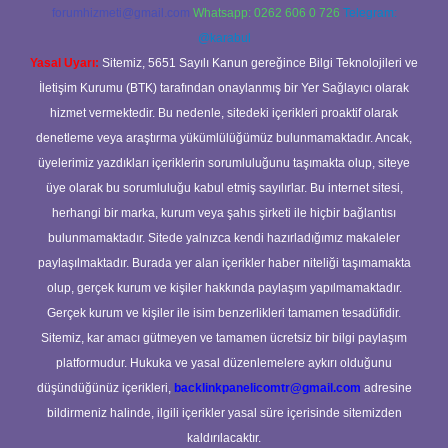
forumhizmeti@gmail.com
Whatsapp: 0262 606 0 726
Telegram:
@karabul
Yasal Uyarı:
Sitemiz, 5651 Sayılı Kanun gereğince Bilgi Teknolojileri ve
İletişim Kurumu (BTK) tarafından onaylanmış bir Yer Sağlayıcı olarak
hizmet vermektedir. Bu nedenle, sitedeki içerikleri proaktif olarak
denetleme veya araştırma yükümlülüğümüz bulunmamaktadır. Ancak,
üyelerimiz yazdıkları içeriklerin sorumluluğunu taşımakta olup, siteye
üye olarak bu sorumluluğu kabul etmiş sayılırlar. Bu internet sitesi,
herhangi bir marka, kurum veya şahıs şirketi ile hiçbir bağlantısı
bulunmamaktadır. Sitede yalnızca kendi hazırladığımız makaleler
paylaşılmaktadır. Burada yer alan içerikler haber niteliği taşımamakta
olup, gerçek kurum ve kişiler hakkında paylaşım yapılmamaktadır.
Gerçek kurum ve kişiler ile isim benzerlikleri tamamen tesadüfidir.
Sitemiz, kar amacı gütmeyen ve tamamen ücretsiz bir bilgi paylaşım
platformudur. Hukuka ve yasal düzenlemelere aykırı olduğunu
düşündüğünüz içerikleri,
backlinkpanelicomtr@gmail.com
adresine
bildirmeniz halinde, ilgili içerikler yasal süre içerisinde sitemizden
kaldırılacaktır.