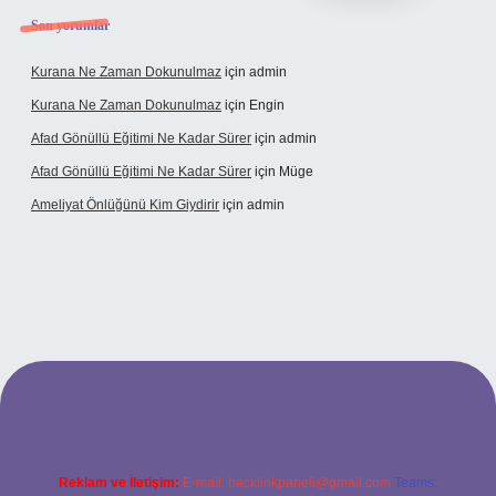
Son yorumlar
Kurana Ne Zaman Dokunulmaz
için
admin
Kurana Ne Zaman Dokunulmaz
için
Engin
Afad Gönüllü Eğitimi Ne Kadar Sürer
için
admin
Afad Gönüllü Eğitimi Ne Kadar Sürer
için
Müge
Ameliyat Önlüğünü Kim Giydirir
için
admin
 güncel giriş
Reklam ve İletişim:
E-mail:
backlinkpaneli@gmail.com
Teams: