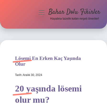
Bahar Dolu Fikirler
menüyü
aç
Hayatına tazelik katan neşeli öneriler!
Anasayfa
Gizlilik Politikası
Yasal Uyarı
Lösemi En Erken Kaç Yaşında
Hakkımızda
Olur
Tarih: Aralık 30, 2024
20 yaşında lösemi
olur mu?